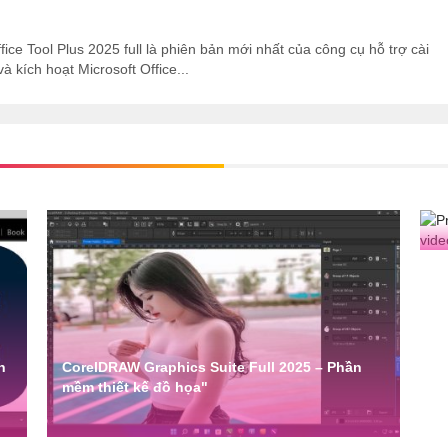
ice Tool Plus 2025 full là phiên bản mới nhất của công cụ hỗ trợ cài
và kích hoạt Microsoft Office...
P
m
h
CorelDRAW Graphics Suite Full 2025 – Phần
mềm thiết kế đồ họa"