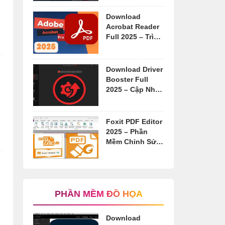
video
Download
Acrobat Reader
Full 2025 – Trình
Đọc PDF Mạnh
Mẽ
Download Driver
Booster Full
2025 – Cập Nhật
Driver Tự Động
Foxit PDF Editor
2025 – Phần
Mềm Chỉnh Sửa
PDF Chuyên
Nghiệp
PHẦN MỀM ĐỒ HỌA
Download