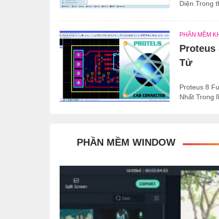
Diện Trong t
PHẦN MỀM K
Proteus
Tử
Proteus 8 F
Nhất Trong lĩ
PHẦN MỀM WINDOW