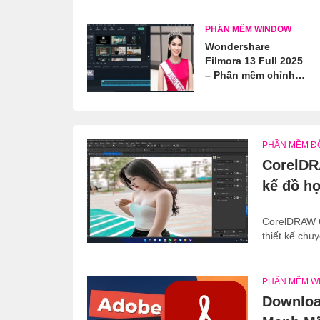
PHẦN MỀM WINDOW
Wondershare
Filmora 13 Full 2025
– Phần mềm chỉnh
sửa video
PHẦN MỀM Đ
CorelDR
kế đồ h
CorelDRAW Gr
thiết kế chuy
PHẦN MỀM W
Downloa