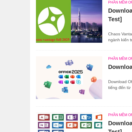
PHẦN MỀM O
Downloa
Test]
Chaos Vanta
ngành kiến tr
PHẦN MỀM O
Download
Download Off
tiếng đến từ 
PHẦN MỀM O
Download
Test]