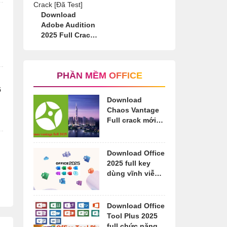
Download
Adobe Audition
2025 Full Crack
[Đã Test]
PHẦN MỀM OFFICE
5
Download
Chaos Vantage
Full crack mới
nhất 2025 [Đã
Test]
Download Office
m
2025 full key
dùng vĩnh viễn
[Đã Test]
Download Office
Tool Plus 2025
full chức năng