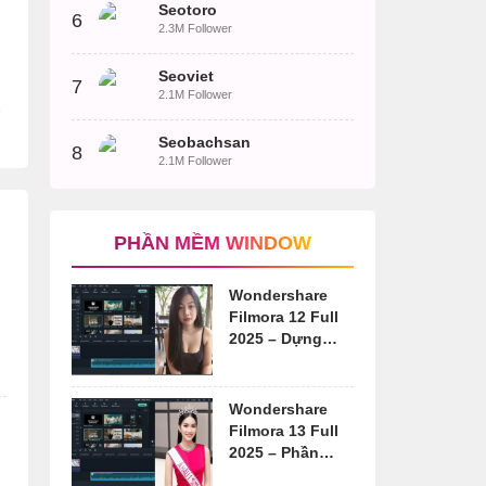
Seotoro
6
2.3M Follower
Seoviet
7
2.1M Follower
Seobachsan
8
2.1M Follower
PHẦN MỀM WINDOW
Wondershare
Filmora 12 Full
2025 – Dựng
video chuyên
nghiệp
Wondershare
Filmora 13 Full
2025 – Phần
mềm chỉnh sửa