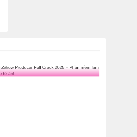
roShow Producer Full Crack 2025 – Phần
ềm làm video từ ảnh