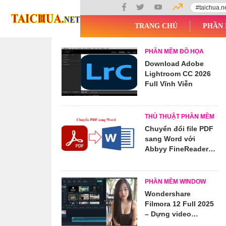
#taichua.n
TRANG CHỦ
PHẦN 
PHẦN MỀM ĐỒ HỌA
Download Adobe
Lightroom CC 2026
Full Vĩnh Viễn
THỦ THUẬT PHẦN MỀM
Chuyển đổi file PDF
sang Word với
Abbyy FineReader
không lỗi font chữ
PHẦN MỀM WINDOW
Wondershare
Filmora 12 Full 2025
– Dựng video
chuyên nghiệp