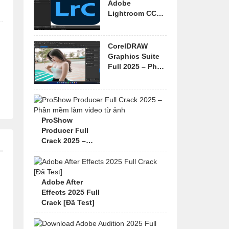
Adobe
Lightroom CC
2026 Full Vĩnh
Viễn
CorelDRAW
Graphics Suite
Full 2025 – Phần
mềm thiết kế đồ
họa
ProShow
Producer Full
Crack 2025 –
Phần mềm làm
video từ ảnh
Adobe After
Effects 2025 Full
Crack [Đã Test]