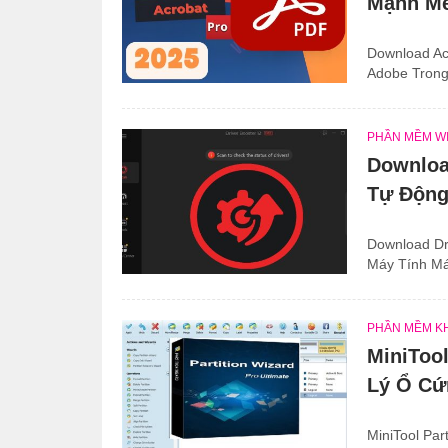
Mạnh M
Download Ac
Adobe Trong 
PHẦN MỀM W
Download
Tự Độn
Download Dri
Máy Tính Má
PHẦN MỀM K
MiniTool
Lý Ổ Cứ
MiniTool Pa