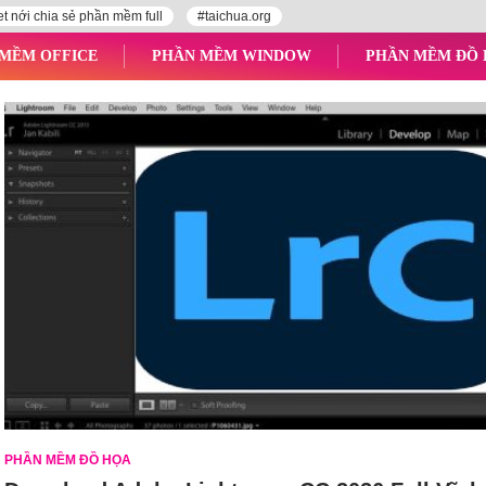
et nới chia sẻ phần mềm full
#taichua.org
MỀM OFFICE
PHẦN MỀM WINDOW
PHẦN MỀM ĐỒ
PHẦN MỀM ĐỒ HỌA