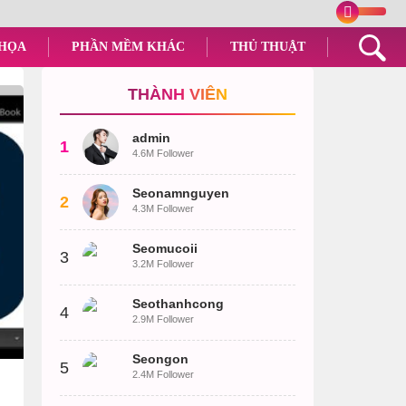
 HỌA
PHẦN MỀM KHÁC
THỦ THUẬT
THÀNH VIÊN
admin
1
4.6M Follower
Seonamnguyen
2
4.3M Follower
Seomucoii
3
3.2M Follower
Seothanhcong
4
2.9M Follower
Seongon
5
2.4M Follower