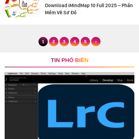
Download iMindMap 10 Full 2025 – Phần
Mềm Vẽ Sơ Đồ
1
2
3
4
5
›
TIN PHỔ BIẾN