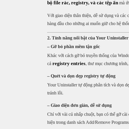
bộ file rác, registry, và các tệp ẩn
mà ứn
Với giao diện thân thiện, dễ sử dụng và các 
hàng đầu cho những ai muốn giữ cho hệ thốn
2. Tính năng nổi bật của Your Uninstaller
– Gỡ bỏ phần mềm tận gốc
Khác với cách gỡ bỏ truyền thống của Window
registry entries
cả
, thư mục chương trình
– Quét và dọn dẹp registry tự động
Your Uninstaller tự động phân tích và dọn d
tránh lỗi.
– Giao diện đơn giản, dễ sử dụng
Chỉ với vài cú nhấp chuột, bạn có thể gỡ cà
hiện trong danh sách Add/Remove Program