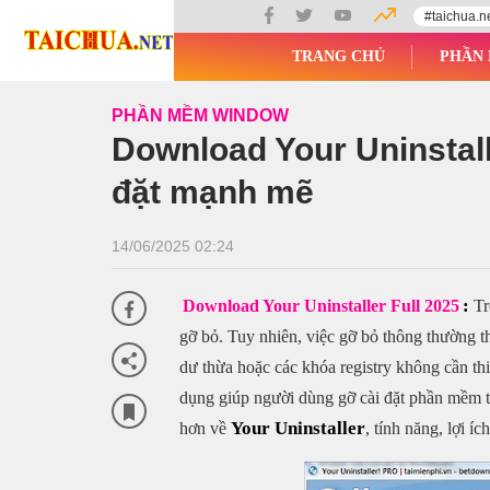
#taichua.n
TRANG CHỦ
PHẦN 
PHẦN MỀM WINDOW
Download Your Uninstall
đặt mạnh mẽ
14/06/2025 02:24
:
Download Your Uninstaller Full 2025
Tr
gỡ bỏ. Tuy nhiên, việc gỡ bỏ thông thường 
dư thừa hoặc các khóa registry không cần thiế
dụng giúp người dùng gỡ cài đặt phần mềm tậ
Your Uninstaller
hơn về
, tính năng, lợi í