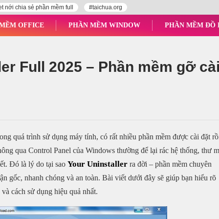
et nới chia sẻ phần mềm full
#taichua.org
MỀM OFFICE
PHẦN MỀM WINDOW
PHẦN MỀM ĐỒ
er Full 2025 – Phần mềm gỡ cà
ong quá trình sử dụng máy tính, có rất nhiều phần mềm được cài đặt rồ
thông qua Control Panel của Windows thường để lại rác hệ thống, thư 
Your Uninstaller
t. Đó là lý do tại sao
ra đời – phần mềm chuyên
n gốc, nhanh chóng và an toàn. Bài viết dưới đây sẽ giúp bạn hiểu rõ
ch và cách sử dụng hiệu quả nhất.