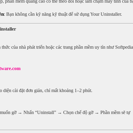
p, phần mềm quảng cáo có thể theo dõi hoặc làm chậm máy tính của b
ên
: Bạn không cần kỹ năng kỹ thuật để sử dụng Your Uninstaller.
nstaller
nh thức của nhà phát triển hoặc các trang phần mềm uy tín như Softpedia
ftware.com
o diện cài đặt đơn giản, chỉ mất khoảng 1–2 phút.
ạn muốn gỡ → Nhấn “Uninstall” → Chọn chế độ gỡ → Phần mềm sẽ tự