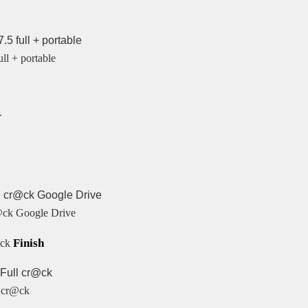
ull + portable
r@ck Google Drive
Finish
lick
l cr@ck