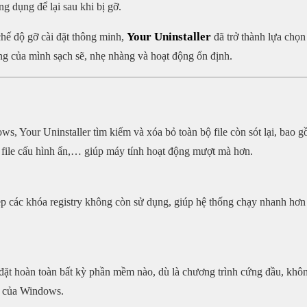
g dụng để lại sau khi bị gỡ.
Your Uninstaller
chế độ gỡ cài đặt thông minh,
đã trở thành lựa chọn
g của mình sạch sẽ, nhẹ nhàng và hoạt động ổn định.
s, Your Uninstaller tìm kiếm và xóa bỏ toàn bộ file còn sót lại, bao 
, file cấu hình ẩn,… giúp máy tính hoạt động mượt mà hơn.
ẹp các khóa registry không còn sử dụng, giúp hệ thống chạy nhanh hơn
i đặt hoàn toàn bất kỳ phần mềm nào, dù là chương trình cứng đầu, khô
s của Windows.