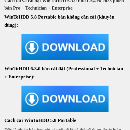
Cách tải và cài đặt WinToHDD 6.3.0 Full Cr@ck 2025 phiên
bản Pro + Technician + Enterprise
WinToHDD 5.8 Portable bản không cần cài (khuyên
dùng):
WinToHDD 6.3.0 bản cài đặt (Professional + Technician
+ Enterprise):
Cách cài WinToHDD 5.8 Portable
Đây là phiên bản bạn chỉ cần tải về là có thể sử dụng được luôn,