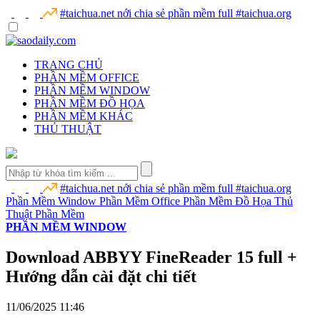
#taichua.net nới chia sẻ phần mềm full
#taichua.org
TRANG CHỦ
PHẦN MỀM OFFICE
PHẦN MỀM WINDOW
PHẦN MỀM ĐỒ HỌA
PHẦN MỀM KHÁC
THỦ THUẬT
#taichua.net nới chia sẻ phần mềm full
#taichua.org
Phần Mềm Window
Phần Mềm Office
Phần Mềm Đồ Họa
Thủ
Thuật Phần Mềm
PHẦN MỀM WINDOW
Download ABBYY FineReader 15 full +
Hướng dẫn cài đặt chi tiết
11/06/2025 11:46