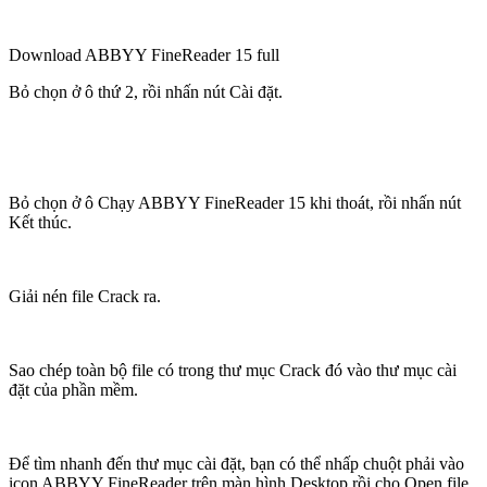
Download ABBYY FineReader 15 full
Bỏ chọn ở ô thứ 2, rồi nhấn nút Cài đặt.
Bỏ chọn ở ô Chạy ABBYY FineReader 15 khi thoát, rồi nhấn nút
Kết thúc.
Giải nén file Crack ra.
Sao chép toàn bộ file có trong thư mục Crack đó vào thư mục cài
đặt của phần mềm.
Để tìm nhanh đến thư mục cài đặt, bạn có thể nhấp chuột phải vào
icon ABBYY FineReader trên màn hình Desktop rồi chọ Open file