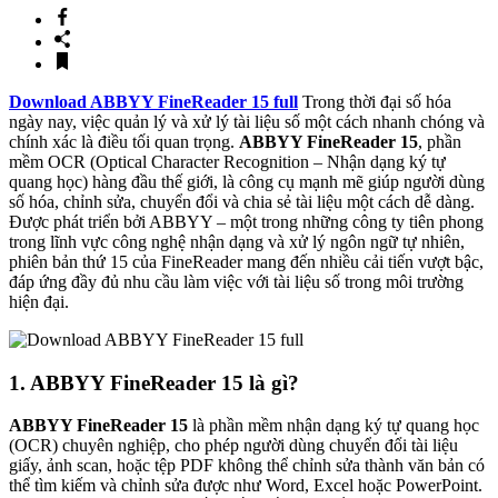
Download ABBYY FineReader 15 full
Trong thời đại số hóa
ngày nay, việc quản lý và xử lý tài liệu số một cách nhanh chóng và
chính xác là điều tối quan trọng.
ABBYY FineReader 15
, phần
mềm OCR (Optical Character Recognition – Nhận dạng ký tự
quang học) hàng đầu thế giới, là công cụ mạnh mẽ giúp người dùng
số hóa, chỉnh sửa, chuyển đổi và chia sẻ tài liệu một cách dễ dàng.
Được phát triển bởi ABBYY – một trong những công ty tiên phong
trong lĩnh vực công nghệ nhận dạng và xử lý ngôn ngữ tự nhiên,
phiên bản thứ 15 của FineReader mang đến nhiều cải tiến vượt bậc,
đáp ứng đầy đủ nhu cầu làm việc với tài liệu số trong môi trường
hiện đại.
1. ABBYY FineReader 15 là gì?
ABBYY FineReader 15
là phần mềm nhận dạng ký tự quang học
(OCR) chuyên nghiệp, cho phép người dùng chuyển đổi tài liệu
giấy, ảnh scan, hoặc tệp PDF không thể chỉnh sửa thành văn bản có
thể tìm kiếm và chỉnh sửa được như Word, Excel hoặc PowerPoint.